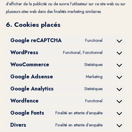
d’afficher de la publicité ou de suivre l’utilisateur sur ce site web ou sur
plusieurs sites web dans des finalités marketing similaires.
6. Cookies placés
Google reCAPTCHA
Functional
Consent
WordPress
to
Functional, Fonctionnel
Consent
service
WooCommerce
to
Statistiques
google-
Consent
service
recaptcha
Google Adsense
to
Marketing
wordpress
Consent
service
Google Analytics
to
Statistiques
woocommerc
Consent
service
Wordfence
to
Functional
google-
Consent
service
adsense
Google Fonts
to
Finalité en attente d’enquête
google-
Consent
service
analytics
Divers
to
Finalité en attente d’enquête
wordfence
Consent
service