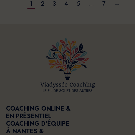
1
2
3
4
5
…
7
→
COACHING ONLINE &
EN PRÉSENTIEL
COACHING D'ÉQUIPE
À NANTES &