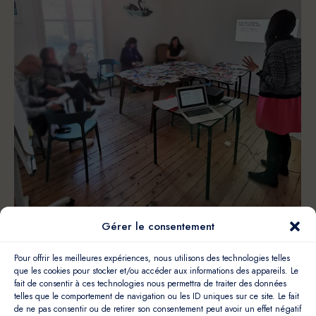
Gérer le consentement
Les ateliers Viadyssée pour cheminer vers
Pour offrir les meilleures expériences, nous utilisons des technologies telles
soi : inscrivez-vous.
que les cookies pour stocker et/ou accéder aux informations des appareils. Le
fait de consentir à ces technologies nous permettra de traiter des données
Atelier Coaching
,
Coaching
,
Entreprenariat
,
Impact et
telles que le comportement de navigation ou les ID uniques sur ce site. Le fait
sens
,
Non classé
de ne pas consentir ou de retirer son consentement peut avoir un effet négatif