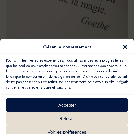
Gérer le consentement
Quoi que tu rêves d’entreprendre,
commence-le
Pour offrir les meilleures expériences, nous utilisons des technologies telles
que les cookies pour stocker et/ou accéder aux informations des appareils. Le
Ecologie personnelle
,
Entreprenariat
,
Impact et sens
,
fait de consentir à ces technologies nous permettra de traiter des données
Non classé
telles que le comportement de navigation ou les ID uniques sur ce site. Le fait
Par
Christelle Lepetit
20 novembre 2025
de ne pas consentir ou de retirer son consentement peut avoir un effet négatif
« Quoi que tu rêves d’entreprendre,
sur certaines caractéristiques et fonctions.
commence-le. L’audace a du génie, du
pouvoir, de la magie. » Goethe
Accepter
Refuser
Voir les préférences