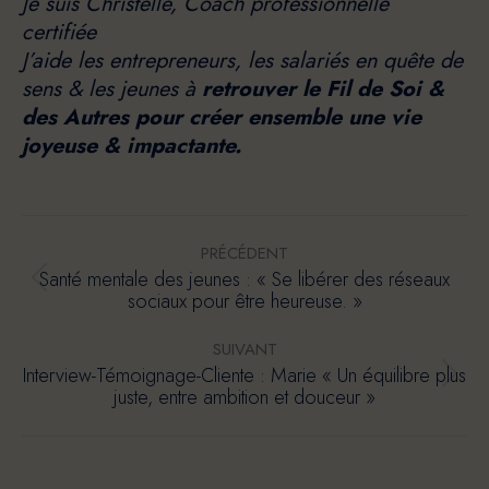
Je suis Christelle, Coach professionnelle
certifiée
J’aide les entrepreneurs, les salariés en quête de
sens & les jeunes à
retrouver le Fil de Soi &
des Autres pour créer ensemble une vie
joyeuse & impactante.
Navigation
PRÉCÉDENT
article
Santé mentale des jeunes : « Se libérer des réseaux
Article
sociaux pour être heureuse. »
précédent
:
SUIVANT
Interview-Témoignage-Cliente : Marie « Un équilibre plus
Article
juste, entre ambition et douceur »
suivant
: