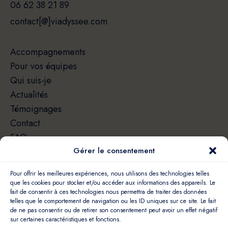
06 62 38 21 89
contact[@]viadyssee.com
Accompagnements
Pour vos équipes
Qui suis-je
Actualités
Témoignages
Contact
FAQ
Gérer le consentement
Pour offrir les meilleures expériences, nous utilisons des technologies telles
que les cookies pour stocker et/ou accéder aux informations des appareils. Le
fait de consentir à ces technologies nous permettra de traiter des données
telles que le comportement de navigation ou les ID uniques sur ce site. Le fait
de ne pas consentir ou de retirer son consentement peut avoir un effet négatif
*
"86 % des entreprises qui ont choisi de recourir au coaching pour leurs
collaborateurs disent vouloir réitérer l’expérience."
sur certaines caractéristiques et fonctions.
Sources : 2021 - SERENITY COACH INSTITUT et PumpUp