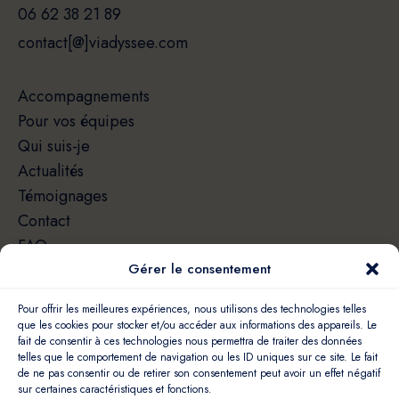
06 62 38 21 89
contact[@]viadyssee.com
Accompagnements
Pour vos équipes
Qui suis-je
Actualités
Témoignages
Contact
FAQ
Gérer le consentement
Pour offrir les meilleures expériences, nous utilisons des technologies telles
que les cookies pour stocker et/ou accéder aux informations des appareils. Le
fait de consentir à ces technologies nous permettra de traiter des données
telles que le comportement de navigation ou les ID uniques sur ce site. Le fait
de ne pas consentir ou de retirer son consentement peut avoir un effet négatif
*
"86 % des entreprises qui ont choisi de recourir au coaching pour leurs
collaborateurs disent vouloir réitérer l’expérience."
sur certaines caractéristiques et fonctions.
Sources : 2021 - SERENITY COACH INSTITUT et PumpUp