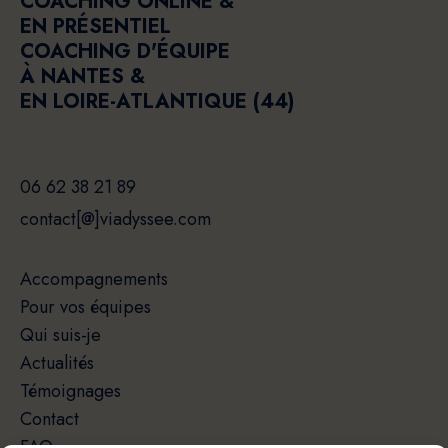
COACHING ONLINE &
EN PRÉSENTIEL
COACHING D'ÉQUIPE
À NANTES &
EN LOIRE-ATLANTIQUE (44)
06 62 38 21 89
contact[@]viadyssee.com
Accompagnements
Pour vos équipes
Qui suis-je
Actualités
Témoignages
Contact
FAQ