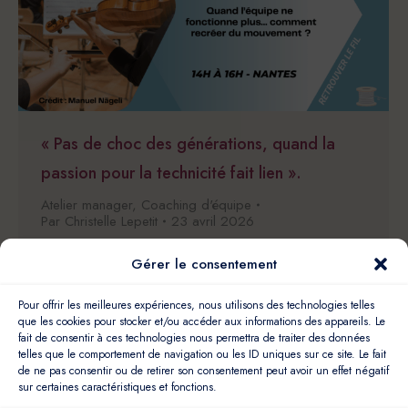
« Pas de choc des générations, quand la
passion pour la technicité fait lien ».
Atelier manager
,
Coaching d'équipe
Par
Christelle Lepetit
23 avril 2026
« Pas de choc des générations quand la
Gérer le consentement
passion pour la technicité fait lien ».
C’est ce que m’a partagé une manager
Pour offrir les meilleures expériences, nous utilisons des technologies telles
cette semaine. Elle gère des équipes
que les cookies pour stocker et/ou accéder aux informations des appareils. Le
fait de consentir à ces technologies nous permettra de traiter des données
multisites, des techniciens de haut vol. Et
telles que le comportement de navigation ou les ID uniques sur ce site. Le fait
quand les différentes générations
de ne pas consentir ou de retirer son consentement peut avoir un effet négatif
sur certaines caractéristiques et fonctions.
partagent une passion commune : elles